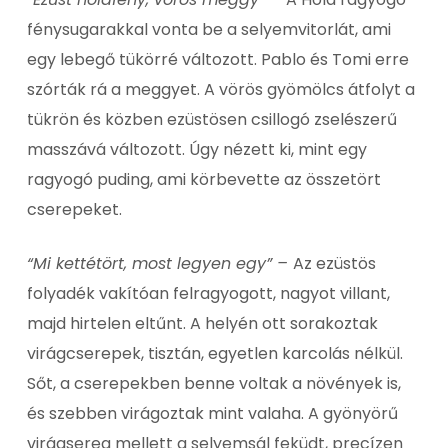
fénysugarakkal vonta be a selyemvitorlát, ami
egy lebegő tükörré változott. Pablo és Tomi erre
szórták rá a meggyet. A vörös gyömölcs átfolyt a
tükrön és közben ezüstösen csillogó zselészerű
masszává változott. Úgy nézett ki, mint egy
ragyogó puding, ami körbevette az összetört
cserepeket.
“Mi kettétört, most legyen egy” –
Az ezüstös
folyadék vakítóan felragyogott, nagyot villant,
majd hirtelen eltűnt. A helyén ott sorakoztak
virágcserepek, tisztán, egyetlen karcolás nélkül.
Sőt, a cserepekben benne voltak a növények is,
és szebben virágoztak mint valaha. A gyönyörű
virágsereg mellett a selyemsál feküdt, precízen