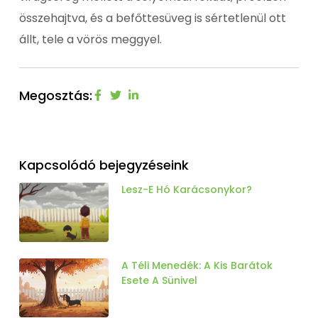
összehajtva, és a befőttesüveg is sértetlenül ott
állt, tele a vörös meggyel.
Megosztás:
Kapcsolódó bejegyzéseink
Lesz-E Hó Karácsonykor?
A Téli Menedék: A Kis Barátok
Esete A Sünivel