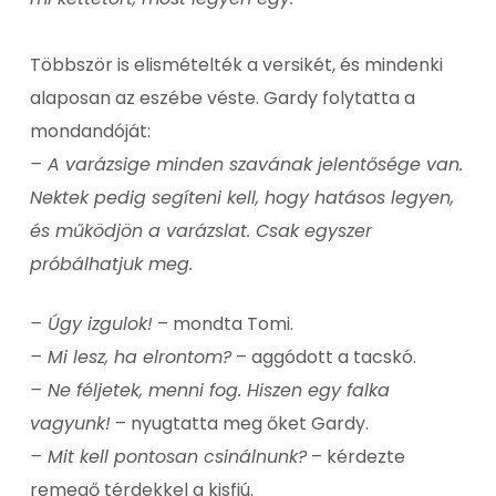
Többször is elismételték a versikét, és mindenki
alaposan az eszébe véste. Gardy folytatta a
mondandóját:
– A varázsige minden szavának jelentősége van.
Nektek pedig segíteni kell, hogy hatásos legyen,
és működjön a varázslat. Csak egyszer
próbálhatjuk meg.
– Úgy izgulok!
– mondta Tomi.
– Mi lesz, ha elrontom?
– aggódott a tacskó.
– Ne féljetek, menni fog. Hiszen egy falka
vagyunk!
– nyugtatta meg őket Gardy.
– Mit kell pontosan csinálnunk?
– kérdezte
remegő térdekkel a kisfiú.