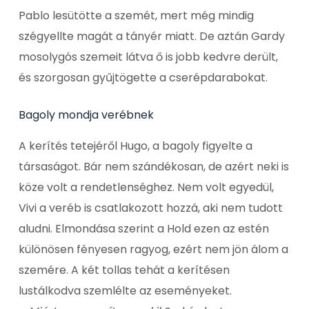
Pablo lesütötte a szemét, mert még mindig
szégyellte magát a tányér miatt. De aztán Gardy
mosolygós szemeit látva ő is jobb kedvre derült,
és szorgosan gyűjtögette a cserépdarabokat.
Bagoly mondja verébnek
A kerítés tetejéről Hugo, a bagoly figyelte a
társaságot. Bár nem szándékosan, de azért neki is
köze volt a rendetlenséghez. Nem volt egyedül,
Vivi a veréb is csatlakozott hozzá, aki nem tudott
aludni. Elmondása szerint a Hold ezen az estén
különösen fényesen ragyog, ezért nem jön álom a
szemére. A két tollas tehát a kerítésen
lustálkodva szemlélte az eseményeket.