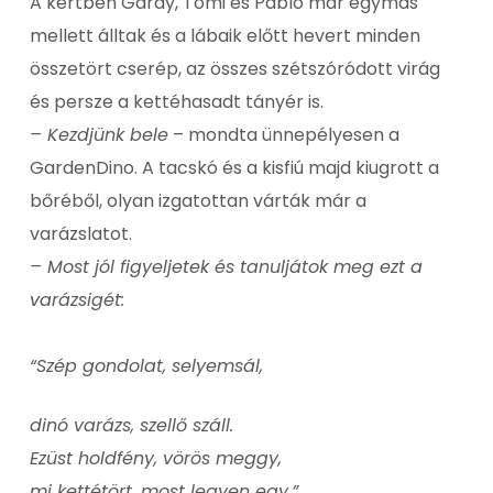
A kertben Gardy, Tomi és Pablo már egymás
mellett álltak és a lábaik előtt hevert minden
összetört cserép, az összes szétszóródott virág
és persze a kettéhasadt tányér is.
– Kezdjünk bele
– mondta ünnepélyesen a
GardenDino. A tacskó és a kisfiú majd kiugrott a
bőréből, olyan izgatottan várták már a
varázslatot.
– Most jól figyeljetek és tanuljátok meg ezt a
varázsigét:
“Szép gondolat, selyemsál,
dinó varázs, szellő száll.
Ezüst holdfény, vörös meggy,
mi kettétört, most legyen egy.”