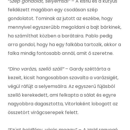
“Szép gondolat, selyemsál”
– A kisfiú és a kutyus
felidézett magában egy csodásan szép
gondolatot. Tominak az jutott az eszébe, hogy
mennyivel egyszerűbb megoldani a bajt bárkinek,
ha számíthat közben a barátaira. Pablo pedig
arra gondol, hogy ha egy falkába tartozik, akkor a
falka mindig fontosabb annál, amit ő szeretne.
“Dino varázs, szellő száll”
– Gardy széttárta a
kezeit, kicsit hangosabban szavalta a varázsigét,
végül ráfújt a selyemsálra. Az egyszerű fújásból
szellő kerekedett, ami felkapta a sálat és egyre
nagyobbra dagasztotta, Vitorlaként lobogott az
összetört virágcserepek felett.
“Ezüst holdfény, vörös meggy” –
A Hold ragyogó