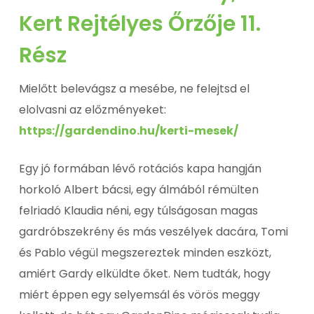
Kert Rejtélyes Őrzője 11.
Rész
Mielőtt belevágsz a mesébe, ne felejtsd el
elolvasni az előzményeket:
https://gardendino.hu/kerti-mesek/
Egy jó formában lévő rotációs kapa hangján
horkoló Albert bácsi, egy álmából rémülten
felriadó Klaudia néni, egy túlságosan magas
gardróbszekrény és más veszélyek dacára, Tomi
és Pablo végül megszereztek minden eszközt,
amiért Gardy elküldte őket. Nem tudták, hogy
miért éppen egy selyemsál és vörös meggy