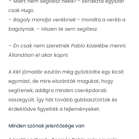
– Miért nem segítesz nekik?
– kérdezte egyszer
csak Hugo.
– Bagoly mondja verébnek
– mondta a veréb a
bagolynak.
– Hiszen te sem segítesz.
– Én csak nem szeretnék Pablo közelébe menni.
Állandóan el akar kapni.
A két jómadár ezután még győzködte egy kicsit
egymást, de mire elszánták magukat, hogy
segítenek, addigra minden cserépdarab
összegyűlt. Így hát tovább gubbasztottak és
érdeklődve figyelték a fejleményeket.
Minden szónak jelentősége van