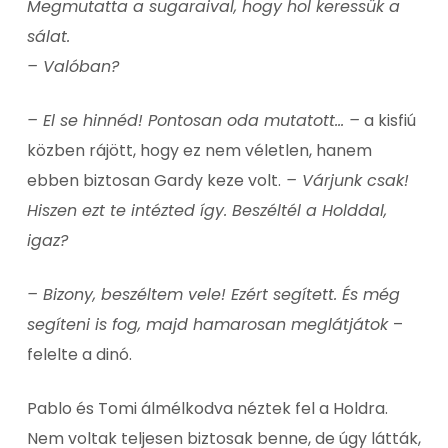
Megmutatta a sugaraival, hogy hol keressük a
sálat.
– Valóban?
– El se hinnéd! Pontosan oda mutatott… –
a kisfiú
közben rájött, hogy ez nem véletlen, hanem
ebben biztosan Gardy keze volt.
– Várjunk csak!
Hiszen ezt te intézted így. Beszéltél a Holddal,
igaz?
– Bizony, beszéltem vele! Ezért segített. És még
segíteni is fog, majd hamarosan meglátjátok
–
felelte a dinó.
Pablo és Tomi álmélkodva néztek fel a Holdra.
Nem voltak teljesen biztosak benne, de úgy látták,