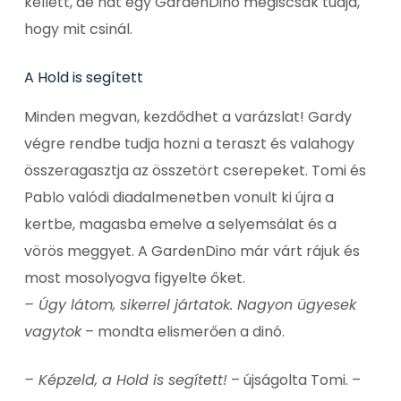
kellett, de hát egy GardenDino mégiscsak tudja,
hogy mit csinál.
A Hold is segített
Minden megvan, kezdődhet a varázslat! Gardy
végre rendbe tudja hozni a teraszt és valahogy
összeragasztja az összetört cserepeket. Tomi és
Pablo valódi diadalmenetben vonult ki újra a
kertbe, magasba emelve a selyemsálat és a
vörös meggyet. A GardenDino már várt rájuk és
most mosolyogva figyelte őket.
– Úgy látom, sikerrel jártatok. Nagyon ügyesek
vagytok
– mondta elismerően a dinó.
– Képzeld, a Hold is segített!
– újságolta Tomi. –