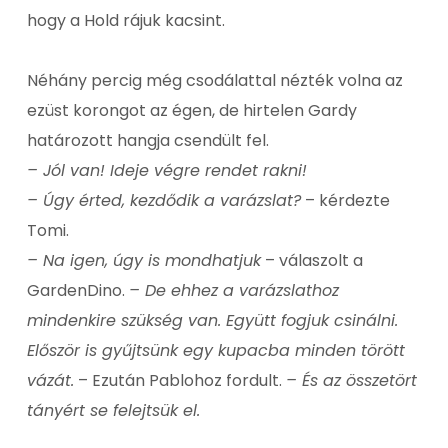
hogy a Hold rájuk kacsint.
Néhány percig még csodálattal nézték volna az
ezüst korongot az égen, de hirtelen Gardy
határozott hangja csendült fel.
– Jól van! Ideje végre rendet rakni!
– Úgy érted, kezdődik a varázslat?
– kérdezte
Tomi.
– Na igen, úgy is mondhatjuk
– válaszolt a
GardenDino.
– De ehhez a varázslathoz
mindenkire szükség van. Együtt fogjuk csinálni.
Először is gyűjtsünk egy kupacba minden törött
vázát.
– Ezután Pablohoz fordult.
– És az összetört
tányért se felejtsük el.