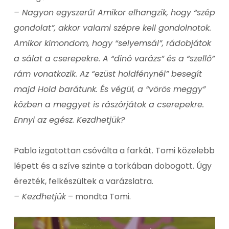
– Nagyon egyszerű! Amikor elhangzik, hogy “szép
gondolat”, akkor valami szépre kell gondolnotok.
Amikor kimondom, hogy “selyemsál”, rádobjátok
a sálat a cserepekre. A “dinó varázs” és a “szellő”
rám vonatkozik. Az “ezüst holdfénynél” besegít
majd Hold barátunk. És végül, a “vörös meggy”
közben a meggyet is rászórjátok a cserepekre.
Ennyi az egész. Kezdhetjük?
Pablo izgatottan csóválta a farkát. Tomi közelebb
lépett és a szíve szinte a torkában dobogott. Úgy
érezték, felkészültek a varázslatra.
– Kezdhetjük
– mondta Tomi.