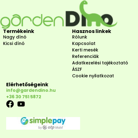
Termékeink
Hasznos linkek
Nagy dínó
Rólunk
Kicsi dínó
Kapcsolat
Kerti mesék
Referenciák
Adatkezelési tajékoztató
ÁSZF
Cookie nyilatkozat
Elérhetőségeink
info@gardendino.hu
+36 30 751 5872