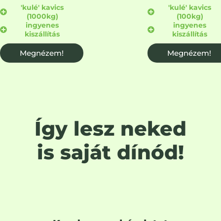
'kulé' kavics
'kulé' kavics
(1000kg)
(100kg)
ingyenes
ingyenes
kiszállítás
kiszállítás
Megnézem!
Megnézem!
Így lesz neked
is saját dínód!