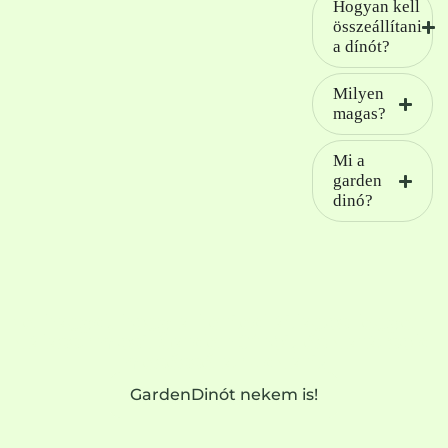
Hogyan kell
összeállítani
a dínót?
Milyen
magas?
Mi a
garden
dinó?
Ne hagyd, hogy a kerted átlagos legyen -
válassz most GardenDinót, és varázsold
meséssé az udvart!
GardenDinót nekem is!