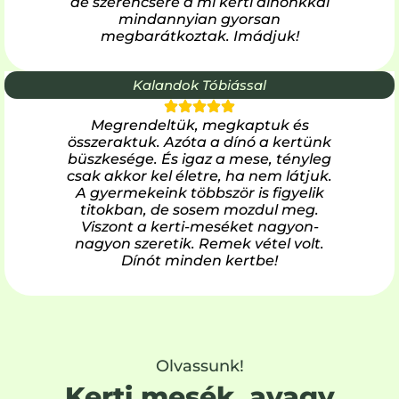
de szerencsére a mi kerti dínónkkal
mindannyian gyorsan
megbarátkoztak. Imádjuk!
Kalandok Tóbiással
Megrendeltük, megkaptuk és
összeraktuk. Azóta a dínó a kertünk
büszkesége. És igaz a mese, tényleg
csak akkor kel életre, ha nem látjuk.
A gyermekeink többször is figyelik
titokban, de sosem mozdul meg.
Viszont a kerti-meséket nagyon-
nagyon szeretik. Remek vétel volt.
Dínót minden kertbe!
Olvassunk!
Kerti mesék, avagy