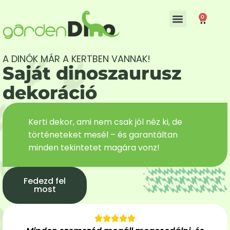
0
Kerti mesék
A DINÓK MÁR A KERTBEN VANNAK!
Saját dinoszaurusz
dekoráció
Kerti dekor, ami nem csak jól néz ki, de
történeteket mesél – és garantáltan
minden tekintetet magára vonz!
Fedezd fel
most