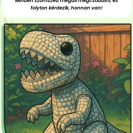
Minden szomszéd megáll megcsodálni, és
folyton kérdezik, honnan van!