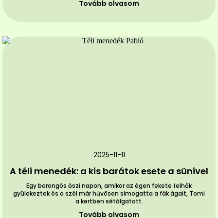
Tovább olvasom
2025-11-11
A téli menedék: a kis barátok esete a sünivel
Egy borongós őszi napon, amikor az égen fekete felhők
gyülekeztek és a szél már hűvösen simogatta a fák ágait, Tomi
a kertben sétálgatott.
Tovább olvasom