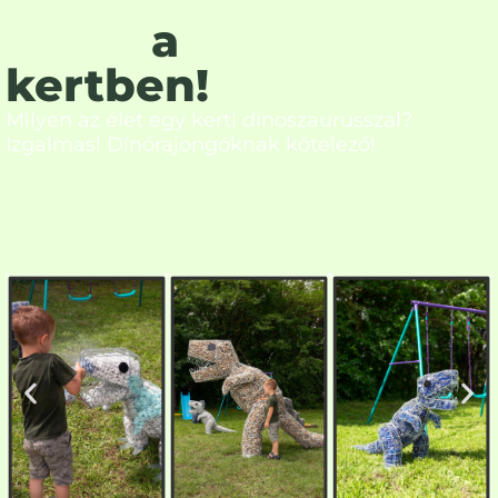
T-Rex
a
kertben!
Milyen az élet egy kerti dinoszaurusszal?
Izgalmas! Dínórajongóknak kötelező!