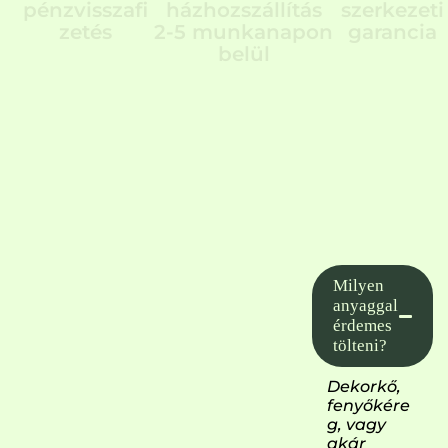
pénzvisszafi
házhozszállítás
szerkezeti
zetés
2-5 munkanapon
garancia
belül
Milyen
anyaggal
érdemes
tölteni?
Dekorkő,
fenyőkére
g, vagy
akár