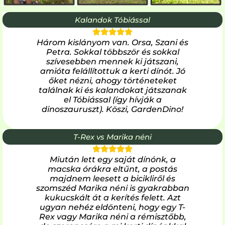
Kalandok Tóbiással
Három kislányom van. Orsa, Szani és
Petra. Sokkal többször és sokkal
szívesebben mennek ki játszani,
amióta felállítottuk a kerti dínót. Jó
őket nézni, ahogy történeteket
találnak ki és kalandokat játszanak
el Tóbiással (így hívják a
dinoszauruszt). Köszi, GardenDino!
T-Rex vs Marika néni
Miután lett egy saját dínónk, a
macska órákra eltűnt, a postás
majdnem leesett a bicikliről és
szomszéd Marika néni is gyakrabban
kukucskált át a kerítés felett. Azt
ugyan nehéz eldönteni, hogy egy T-
Rex vagy Marika néni a rémisztőbb,