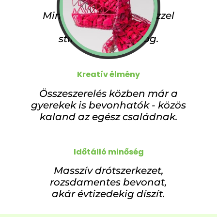
Minden darab saját kézzel
építhető, így a Te
stílusodban ragyog.
Kreatív élmény
Összeszerelés közben már a
gyerekek is bevonhatók - közös
kaland az egész családnak.
Időtálló minőség
Masszív drótszerkezet,
rozsdamentes bevonat,
akár évtizedekig díszít.