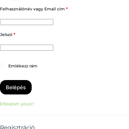
Felhasználónév vagy Email cím
*
Jelszó
*
Emlékezz rám
Belépés
Elfelejtett jelszó?
Regisztráció