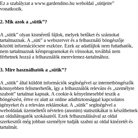
Ez a szabályzat a www.gardendino.hu weboldal „sütijeire”
vonatkozik.
2. Mik azok a „sütik”?
A „sütik” olyan kisméretű fájlok, melyek betűket és számokat
tartalmaznak. A „süti” a webszerver és a felhasználó böngészője
közötti információcsere eszköze. Ezek az adatfájlok nem futtathatók,
nem tartalmaznak kémprogramokat és vírusokat, továbbá nem
férhetnek hozzá a felhasználók merevlemez-tartalmához.
3. Mire használhatók a „sütik”?
A „sütik” által küldött információk segítségével az internetböngészők
könnyebben felismerhetők, így a felhasználók releváns és „személyre
szabott” tartalmat kapnak. A cookie-k kényelmesebbé teszik a
böngészést, értve ez alatt az online adatbiztonsággal kapcsolatos
igényeket és a releváns reklámokat. A „sütik” segítségével a
weboldalak üzemeltetői névtelen (anonim) statisztikákat is készíthetnek
az oldallátogatók szokásairól. Ezek felhasználásával az oldal
szerkesztői még jobban személyre tudják szabni az oldal kinézetét és
tartalmát.