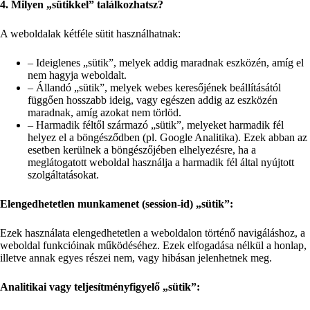
4. Milyen „sütikkel” találkozhatsz?
A weboldalak kétféle sütit használhatnak:
– Ideiglenes „sütik”, melyek addig maradnak eszközén, amíg el
nem hagyja weboldalt.
– Állandó „sütik”, melyek webes keresőjének beállításától
függően hosszabb ideig, vagy egészen addig az eszközén
maradnak, amíg azokat nem törlöd.
– Harmadik féltől származó „sütik”, melyeket harmadik fél
helyez el a böngésződben (pl. Google Analitika). Ezek abban az
esetben kerülnek a böngészőjében elhelyezésre, ha a
meglátogatott weboldal használja a harmadik fél által nyújtott
szolgáltatásokat.
Elengedhetetlen munkamenet (session-id) „sütik”:
Ezek használata elengedhetetlen a weboldalon történő navigáláshoz, a
weboldal funkcióinak működéséhez. Ezek elfogadása nélkül a honlap,
illetve annak egyes részei nem, vagy hibásan jelenhetnek meg.
Analitikai vagy teljesítményfigyelő „sütik”: