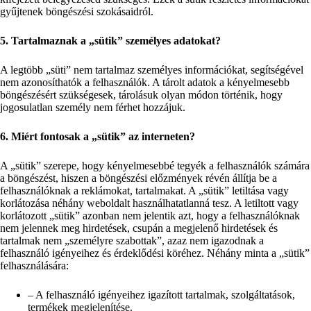
gyűjtenek böngészési szokásaidról.
5. Tartalmaznak a „sütik” személyes adatokat?
A legtöbb „süti” nem tartalmaz személyes információkat, segítségével
nem azonosíthatók a felhasználók. A tárolt adatok a kényelmesebb
böngészésért szükségesek, tárolásuk olyan módon történik, hogy
jogosulatlan személy nem férhet hozzájuk.
6. Miért fontosak a „sütik” az interneten?
A „sütik” szerepe, hogy kényelmesebbé tegyék a felhasználók számára
a böngészést, hiszen a böngészési előzmények révén állítja be a
felhasználóknak a reklámokat, tartalmakat. A „sütik” letiltása vagy
korlátozása néhány weboldalt használhatatlanná tesz. A letiltott vagy
korlátozott „sütik” azonban nem jelentik azt, hogy a felhasználóknak
nem jelennek meg hirdetések, csupán a megjelenő hirdetések és
tartalmak nem „személyre szabottak”, azaz nem igazodnak a
felhasználó igényeihez és érdeklődési köréhez. Néhány minta a „sütik”
felhasználására:
– A felhasználó igényeihez igazított tartalmak, szolgáltatások,
termékek megjelenítése.