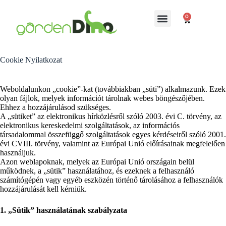
0
Cookie Nyilatkozat
Weboldalunkon „cookie”-kat (továbbiakban „süti”) alkalmazunk. Ezek
olyan fájlok, melyek információt tárolnak webes böngészőjében.
Ehhez a hozzájárulásod szükséges.
A „sütiket” az elektronikus hírközlésről szóló 2003. évi C. törvény, az
elektronikus kereskedelmi szolgáltatások, az információs
társadalommal összefüggő szolgáltatások egyes kérdéseiről szóló 2001.
évi CVIII. törvény, valamint az Európai Unió előírásainak megfelelően
használjuk.
Azon weblapoknak, melyek az Európai Unió országain belül
működnek, a „sütik” használatához, és ezeknek a felhasználó
számítógépén vagy egyéb eszközén történő tárolásához a felhasználók
hozzájárulását kell kérniük.
1. „Sütik” használatának szabályzata