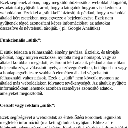
Ezek segítenek abban, hogy megkülönböztessük a weboldal látogatóit,
és adatokat gyűjtsünk arról, hogy a látogatók hogyan viselkednek a
weboldalon. Ezekkel a „sütikkel” biztosítjuk például, hogy a weboldal
általad kért esetekben megjegyezze a bejelentkezést. Ezek nem
gyűjtenek téged azonosítani képes információkat, az adatokat
összesítve és névtelenül tárolják. ( pl: Google Analitika)
Funkcionális „sütik”:
E sütik feladata a felhasználói élmény javítása. Észlelik, és tárolják
például, hogy milyen eszközzel nyitotta meg a honlapot, vagy az
általad korábban megadott, és tárolni kért adatait: például automatikus
bejelentkezés, a választott nyelv, a szövegméretben, betűtípusban vagy
a honlap egyéb testre szabható elemében általad végrehajtott
felhasználói változtatások. Ezek a „sütik” nem követik nyomon az
általad más weboldalakon folytatott tevékenységét. Az általuk gyűjtött
információkban lehetnek azonban személyes azonosító adatok,
amelyeket megosztottál.
Célzott vagy reklám „sütik”:
Ezek segítségével a weboldalak az érdeklődési körödnek leginkább
megfelelő információt (marketing) tudnak nyújtani. Ehhez a Te
kifejezett belegyezésed szükséges. Ezek a sütik részletes információkat