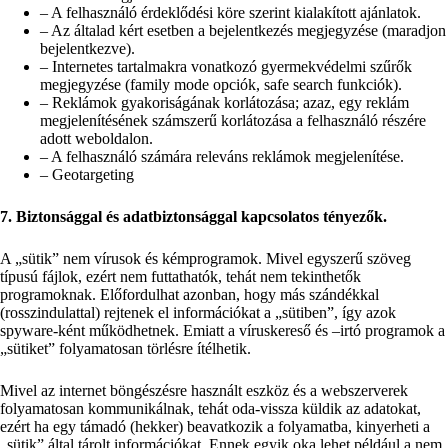
– A felhasználó érdeklődési köre szerint kialakított ajánlatok.
– Az általad kért esetben a bejelentkezés megjegyzése (maradjon
bejelentkezve).
– Internetes tartalmakra vonatkozó gyermekvédelmi szűrők
megjegyzése (family mode opciók, safe search funkciók).
– Reklámok gyakoriságának korlátozása; azaz, egy reklám
megjelenítésének számszerű korlátozása a felhasználó részére
adott weboldalon.
– A felhasználó számára releváns reklámok megjelenítése.
– Geotargeting
7. Biztonsággal és adatbiztonsággal kapcsolatos tényezők.
A „sütik” nem vírusok és kémprogramok. Mivel egyszerű szöveg
típusú fájlok, ezért nem futtathatók, tehát nem tekinthetők
programoknak. Előfordulhat azonban, hogy más szándékkal
(rosszindulattal) rejtenek el információkat a „sütiben”, így azok
spyware-ként működhetnek. Emiatt a víruskereső és –irtó programok a
„sütiket” folyamatosan törlésre ítélhetik.
Mivel az internet böngészésre használt eszköz és a webszerverek
folyamatosan kommunikálnak, tehát oda-vissza küldik az adatokat,
ezért ha egy támadó (hekker) beavatkozik a folyamatba, kinyerheti a
„sütik” által tárolt információkat. Ennek egyik oka lehet például a nem