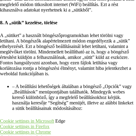
megfelelő módon titkosított internet (WiFi) beállítás. Ezt a rést
kihasználva adatokat nyerhetnek ki a „sütikből”.
8. A „sütik” kezelése, törlése
A „sütiket” a használt böngészőprogramokban lehet törölni vagy
letiltani. A böngészők alapértelmezett módon engedélyezik a „sütik”
elhelyezését. Ezt a böngésző beállításainál lehet letiltani, valamint a
meglévőket törölni. Mindemellett beállítható az is, hogy a böngésző
értesítést küldjön a felhasználónak, amikor „sütit” küld az eszközre.
Fontos hangsúlyozni azonban, hogy ezen fájlok letiltása vagy
korlátozása rontja a böngészési élményt, valamint hiba jelentkezhet a
weboldal funkciójában is.
– A beállítási lehetőségek általában a böngésző „Opciók” vagy
„Beállítások” menüpontjában találhatók. Mindegyik webes
kereső különböző, így a megfelelő beállításokhoz kérjük.
használja keresője “Segítség” menüjét, illetve az alábbi linkeket
a sütik beállításainak módosításához:
Cookie settings in Microsoft
Edge
Cookie settings in Firefox
Cookie settings in Chrome